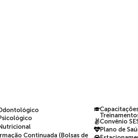
Capacitações 
Odontológico
Treinamento
sicológico
Convênio SE
utricional
Plano de Saú
ormação Continuada (Bolsas de
Estacioname