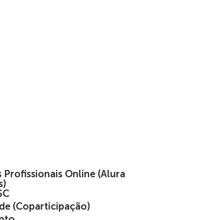
Profissionais Online (Alura
s)
SC
de (Coparticipação)
nto