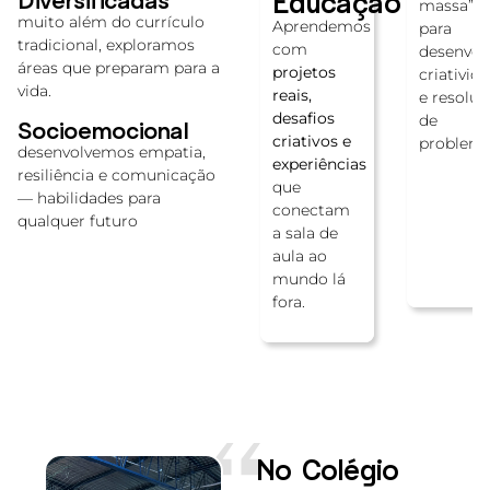
Educação
paços de
massa”
e utiliza a
muito além do currículo
nvivência
Aprendemos
para
plataforma
tradicional, exploramos
plos e
com
desenvol
digital
áreas que preparam para a
bientes
projetos
criativid
Geekie
vida.
e
reais,
e resolu
One
,
spiram o
desafios
de
Socioemocional
garantindo
render.
criativos e
problem
desenvolvemos empatia,
personalização
experiências
resiliência e comunicação
no
que
— habilidades para
aprendizado
conectam
qualquer futuro
e acesso a
a sala de
recursos
aula ao
exclusivos,
mundo lá
além da
fora.
apostila
física.
No Colégio