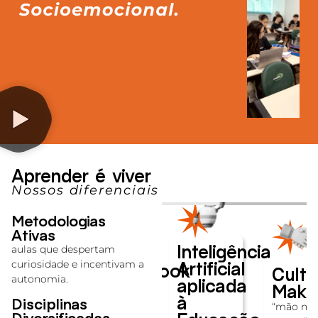
Aprender é viver
Nossos diferenciais
Metodologias
Ativas
Geekie
Inteligência
One +
aulas que despertam
Artificial
curiosidade e incentivam a
Chromebook
Cultu
aboratórios
autonomia.
aplicada
Make
Cada aluno
odernos
à
Disciplinas
recebe um
“mão na
Diversificadas
Chromebook