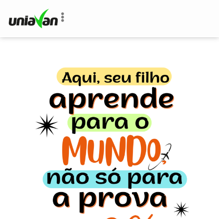
o
conteúdo