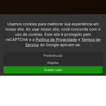
Venha fazer parte dessa
trajetória de sucesso
Buscamos empresários visionários que desejam construir um
legado no setor educacional. Se você se identifica com os
pontos abaixo, a Uniavan é o parceiro ideal para o seu
Entrar em contato
próximo grande empreendimento:
Perfil Empreendedor
Interesse em Investir com Retorno
Sustentável
Espaço Físico para Instalação
Experiência em Educação (Desejável)