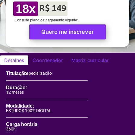
18x
R$ 149
Consulte plano de pagamento vigente*
Quero me inscrever
Detalhes
Coordenador
Matriz curricular
Titulação
Especialização
Duração:
12 meses
Modalidade:
ESTUDOS 100% DIGITAL
Carga horária
360h