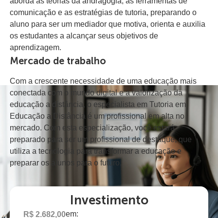
aborda as teorias da andragogia, as ferramentas de
comunicação e as estratégias de tutoria, preparando o
aluno para ser um mediador que motiva, orienta e auxilia
os estudantes a alcançar seus objetivos de
aprendizagem.
Mercado de trabalho
Com a crescente necessidade de uma educação mais
conectada com o mundo digital e a valorização da
educação a distância, o especialista em Tutoria em
Educação a Distância é um profissional em alta no
mercado. Com esta especialização, você estará
preparado para ser um profissional de destaque, que
utiliza a tecnologia para transformar a educação e
preparar os alunos para o futuro.
Investimento
em:
R$ 2.682,00