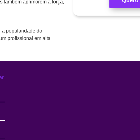
Quero 
as também aprimorem a força,
e a popularidade do
 um profissional em alta
ar