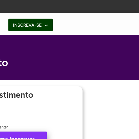
INSCREVA-SE
to
stimento
ente*