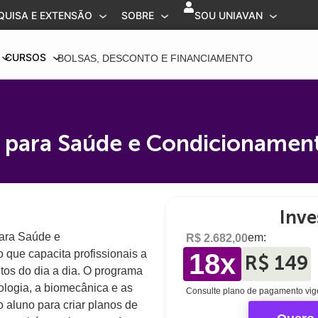
QUISA E EXTENSÃO
SOBRE
SOU UNIAVAN
CURSOS
BOLSAS, DESCONTO E FINANCIAMENTO
 para Saúde e Condicionamen
Inve
ara Saúde e
em:
R$ 2.682,00
que capacita profissionais a
18x
R$ 149
os do dia a dia. O programa
ologia, a biomecânica e as
Consulte plano de pagamento vig
o aluno para criar planos de