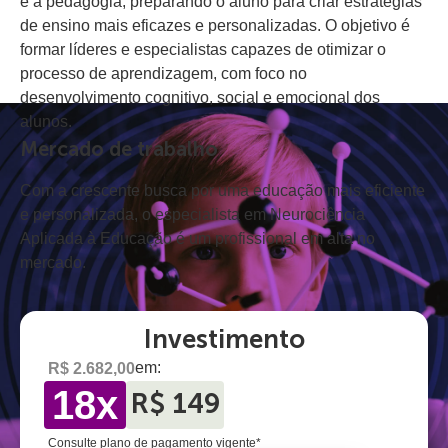
e a pedagogia, preparando o aluno para criar estratégias
de ensino mais eficazes e personalizadas. O objetivo é
formar líderes e especialistas capazes de otimizar o
processo de aprendizagem, com foco no
desenvolvimento cognitivo, social e emocional dos
alunos.
Mercado de trabalho
Com a crescente busca por uma educação mais eficiente
e personalizada, o especialista em Neurociência
Aplicada à Educação é um profissional em alta no
mercado.
Investimento
em:
R$ 2.682,00
18x
R$ 149
Consulte plano de pagamento vigente*