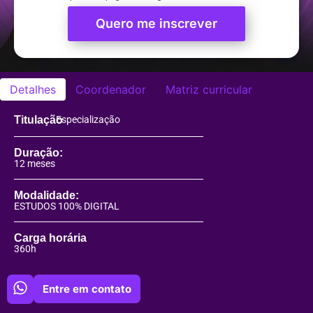
Quero me inscrever
Detalhes
Coordenador
Matriz curricular
Titulação
Especialização
Duração:
12 meses
Modalidade:
ESTUDOS 100% DIGITAL
Carga horária
360h
Entre em contato