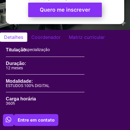
Quero me inscrever
Detalhes
Coordenador
Matriz curricular
Titulação
Especialização
Duração:
12 meses
Modalidade:
ESTUDOS 100% DIGITAL
Carga horária
360h
Entre em contato