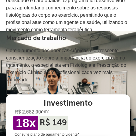
obesidade e cardiopatias. O programa foi desenvolvido
para aprofundar o conhecimento sobre as respostas
fisiológicas do corpo ao exercício, permitindo que o
profissional atue como um agente de saúde, utilizando o
movimento como ferramenta terapêutica.
Mercado de trabalho
Com o aumento das doenças crônicas e a crescente
conscientização sobre a importância do exercício como
tratamento, o especialista em Fisiologia e Prescrição do
Exercício Clínico é um profissional cada vez mais
valorizado.
Investimento
em:
R$ 2.682,00
18x
R$ 149
Consulte plano de pagamento vigente*