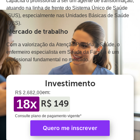
capacita o profissional a ser um agente de transformação,
atuando na linha de frente do Sistema Único de Saúde
(SUS), especialmente nas Unidades Básicas de Saúde
(UBS).
Mercado de trabalho
Com a valorização da Atenção Primária à Saúde, o
enfermeiro especialista em Saúde da Família é um
profissional fundamental no mercado.
Investimento
em:
R$ 2.682,00
18x
R$ 149
Consulte plano de pagamento vigente*
Quero me inscrever