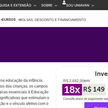
QUISA E EXTENSÃO
SOBRE
SOU UNIAVAN
CURSOS
BOLSAS, DESCONTO E FINANCIAMENTO
Inve
 na educação da infância.
em:
R$ 2.682,00
itos das crianças, os campos
18x
R$ 149
gicas essenciais à Educação
ignificativas que estimulam o
Consulte plano de pagamento vig
ção e o vínculo afetivo com o