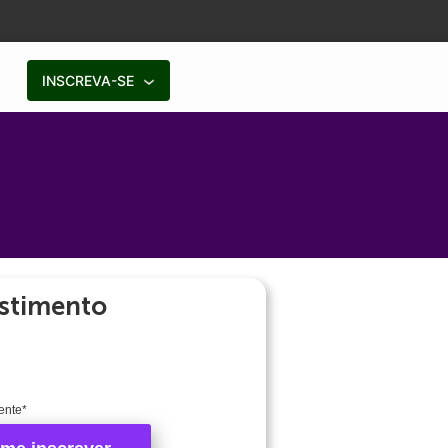
INSCREVA-SE
stimento
ente*