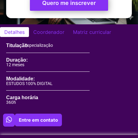
Quero me inscrever
Detalhes
Coordenador
Matriz curricular
Titulação
Especialização
Duração:
12 meses
Modalidade:
ESTUDOS 100% DIGITAL
Carga horária
360h
Entre em contato