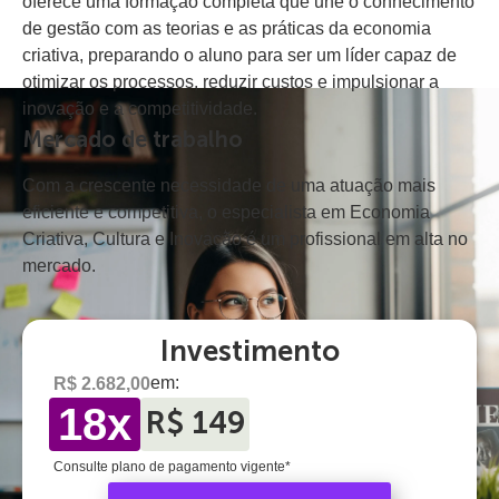
oferece uma formação completa que une o conhecimento
de gestão com as teorias e as práticas da economia
criativa, preparando o aluno para ser um líder capaz de
otimizar os processos, reduzir custos e impulsionar a
inovação e a competitividade.
Mercado de trabalho
Com a crescente necessidade de uma atuação mais
eficiente e competitiva, o especialista em Economia
Criativa, Cultura e Inovação é um profissional em alta no
mercado.
Investimento
em:
R$ 2.682,00
18x
R$ 149
Consulte plano de pagamento vigente*