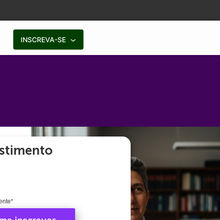
INSCREVA-SE
stimento
ente*