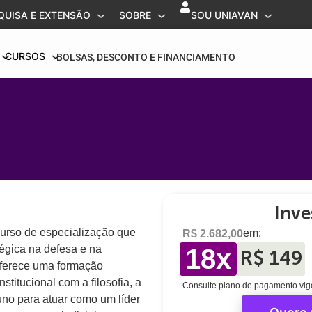
QUISA E EXTENSÃO
SOBRE
SOU UNIAVAN
CURSOS
BOLSAS, DESCONTO E FINANCIAMENTO
Inve
rso de especialização que
em:
R$ 2.682,00
tégica na defesa e na
18x
R$ 149
ferece uma formação
titucional com a filosofia, a
Consulte plano de pagamento vig
luno para atuar como um líder