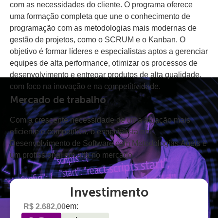
com as necessidades do cliente. O programa oferece
uma formação completa que une o conhecimento de
programação com as metodologias mais modernas de
gestão de projetos, como o SCRUM e o Kanban. O
objetivo é formar líderes e especialistas aptos a gerenciar
equipes de alta performance, otimizar os processos de
desenvolvimento e entregar produtos de alta qualidade,
com foco na inovação e na competitividade.
Mercado de trabalho
Com a crescente necessidade de uma atuação mais
eficiente e competitiva, o especialista em
Desenvolvimento de Software com Metodologias Ágeis é
um profissional em alta no mercado.
Investimento
em:
R$ 2.682,00