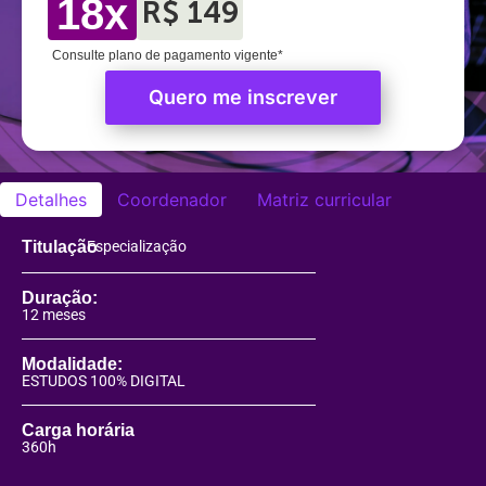
18x
R$ 149
Consulte plano de pagamento vigente*
Quero me inscrever
Detalhes
Coordenador
Matriz curricular
Titulação
Especialização
Duração:
12 meses
Modalidade:
ESTUDOS 100% DIGITAL
Carga horária
360h