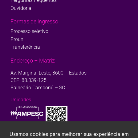
Perguntas frequentes
Ouvidoria
Formas de ingresso
Processo seletivo
Prouni
Transferência
Endereço – Matriz
Av. Marginal Leste, 3600 – Estados
CEP: 88.339-125
Balneário Camboriú – SC
Unidades
Consulte aqui o cadastro da Instituição no Sistema e-Mec. Ou, se
preferir,
clique aqui.