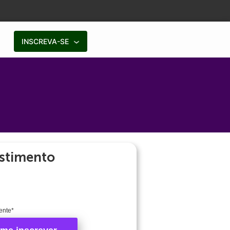
INSCREVA-SE
stimento
ente*