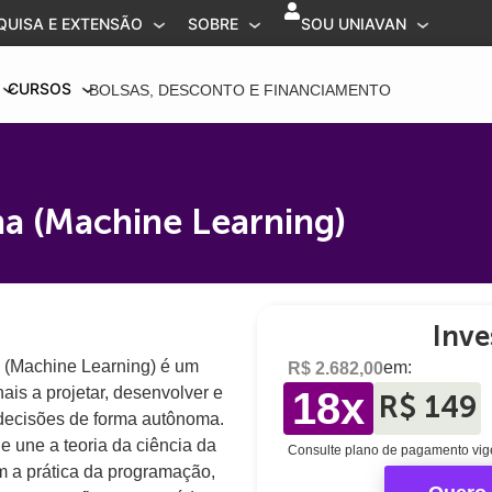
QUISA E EXTENSÃO
SOBRE
SOU UNIAVAN
CURSOS
BOLSAS, DESCONTO E FINANCIAMENTO
a (Machine Learning)
Inve
(Machine Learning) é um
em:
R$ 2.682,00
ais a projetar, desenvolver e
18x
R$ 149
decisões de forma autônoma.
 une a teoria da ciência da
Consulte plano de pagamento vig
m a prática da programação,