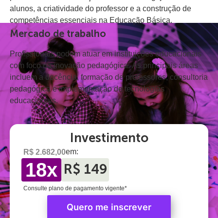
alunos, a criatividade do professor e a construção de
competências essenciais na Educação Básica.
Mercado de trabalho
Profissionais podem atuar em instituições educacionais
com foco na inovação pedagógica. As principais áreas
incluem a docência, formação de professores, consultoria
pedagógica e implementação de tecnologias
educacionais.
Investimento
em:
R$ 2.682,00
18x
R$ 149
Consulte plano de pagamento vigente*
Quero me inscrever