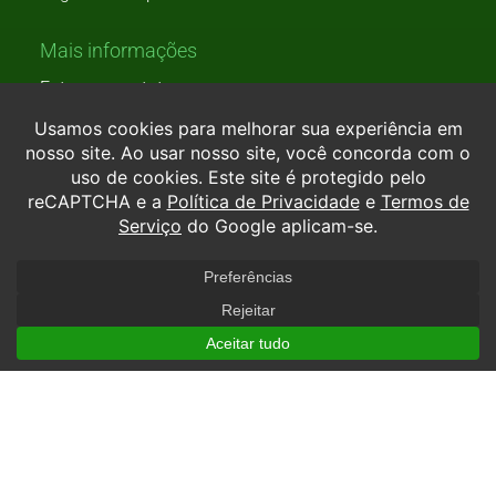
Mais informações
Entre em contato conosco
Perguntas frequentes
Ouvidoria
Teste de carreira
Formas de ingresso
Processo seletivo
Prouni
Transferência
Endereço – Matriz
Av. Marginal Leste, 3600 – Estados
CEP: 88.339-125
Balneário Camboriú – SC