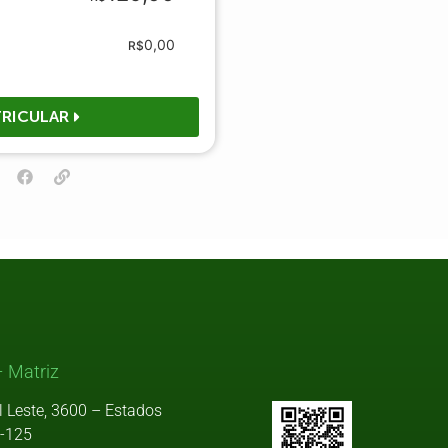
0,00
R$
RICULAR
 Matriz
l Leste, 3600 – Estados
9-125