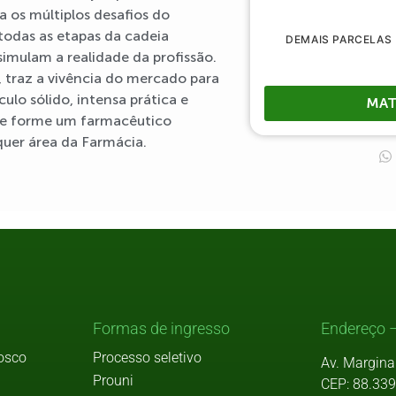
 os múltiplos desafios do
odas as etapas da cadeia
DEMAIS PARCELAS
imulam a realidade da profissão.
 traz a vivência do mercado para
ulo sólido, intensa prática e
MAT
 se forme um farmacêutico
quer área da Farmácia.
Formas de ingresso
Endereço –
osco
Processo seletivo
Av. Margina
Prouni
CEP: 88.33