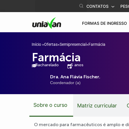
o
CONTATOS
PES
conteúdo
FORMAS DE INGRESSO
Início
»
Ofertas
»
Semipresencial
»
Farmácia
Farmácia
Bacharelado
5 anos
Dra. Ana Flávia Fischer.
Coordenador (a)
Sobre o curso
Matriz curricular
O mercado para farmacêuticos é amplo e di