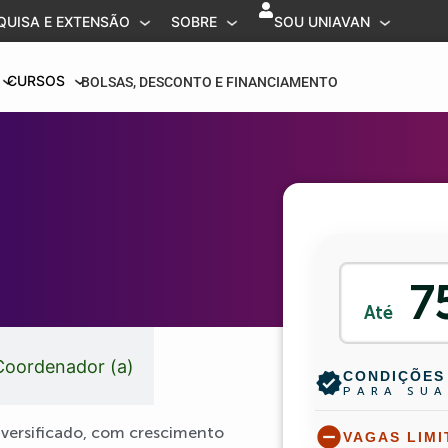
QUISA E EXTENSÃO
SOBRE
SOU UNIAVAN
CURSOS
BOLSAS, DESCONTO E FINANCIAMENTO
7
Até
Coordenador (a)
CONDIÇÕES 
verified
PARA SUA
versificado, com crescimento
remove_circle
VAGAS LIM