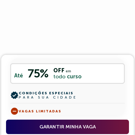
75%
OFF
em
Até
todo
curso
verified
CONDIÇÕES ESPECIAIS
PARA SUA CIDADE
remove_circle
VAGAS LIMITADAS
GARANTIR MINHA VAGA