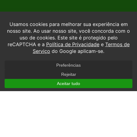
Formas de ingresso
Processo seletivo
Prouni
Transferência
Endereço – Matriz
Av. Marginal Leste, 3600 – Estados
CEP: 88.339-125
Balneário Camboriú – SC
Unidades e polos
SEJA PARCEIRO