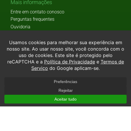
Mais informações
Entre em contato conosco
Perguntas frequentes
Ouvidoria
Teste de carreira
Formas de ingresso
Processo seletivo
Prouni
Transferência
Endereço – Matriz
Av. Marginal Leste, 3600 – Estados
CEP: 88.339-125
Balneário Camboriú – SC
Unidades e polos