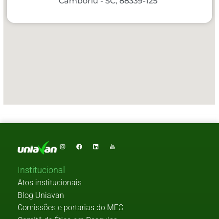
Camboriú - SC, 88339-125
Institucional
Atos institucionais
Blog Uniavan
Comissões e portarias do MEC