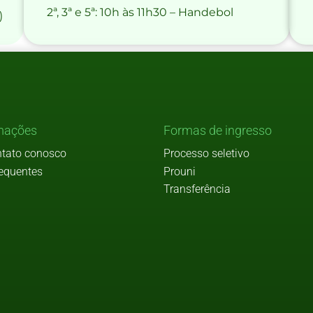
2ª, 3ª e 5ª: 10h às 11h30 – Handebol
)
mações
Formas de ingresso
ntato conosco
Processo seletivo
requentes
Prouni
Transferência