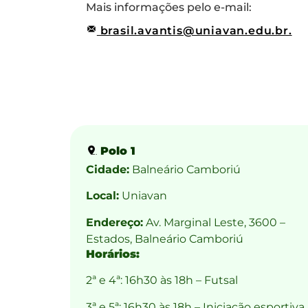
Mais informações pelo e-mail:
brasil.avantis@uniavan.edu.br.
Polo 1
Cidade:
Balneário Camboriú
Local:
Uniavan
Endereço:
Av. Marginal Leste, 3600 –
Estados, Balneário Camboriú
Horários:
2ª e 4ª: 16h30 às 18h – Futsal
3ª e 5ª: 16h30 às 18h – Iniciação esportiva