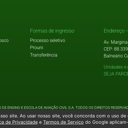
Formas de ingresso
Endereço –
osco
Processo seletivo
Av. Margina
Prouni
CEP: 88.33
Transferência
Balneário C
Unidades e 
SEJA PARC
 DE ENSINO E ESCOLA DE AVIAÇÃO CIVIL S.A. TODOS OS DIREITOS RESER
SOCIEDADE AVANTIS DE ENSINO E ESCOLA DE AVIACAO CIVIL S.A. CNPJ: 04.