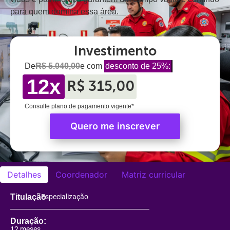
para quem domina essa área.
Investimento
De
R$ 5.040,00
e com
desconto de 25%:
12x
R$ 315,00
Consulte plano de pagamento vigente*
Quero me inscrever
Detalhes
Coordenador
Matriz curricular
Titulação
Especialização
Duração:
12 meses