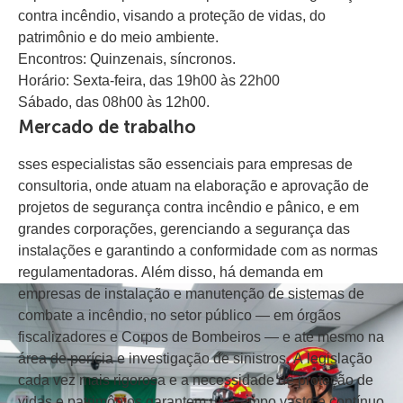
contra incêndio, visando a proteção de vidas, do
patrimônio e do meio ambiente.
Encontros: Quinzenais, síncronos.
Horário: Sexta-feira, das 19h00 às 22h00
Sábado, das 08h00 às 12h00.
Mercado de trabalho
sses especialistas são essenciais para empresas de
consultoria, onde atuam na elaboração e aprovação de
projetos de segurança contra incêndio e pânico, e em
grandes corporações, gerenciando a segurança das
instalações e garantindo a conformidade com as normas
regulamentadoras. Além disso, há demanda em
empresas de instalação e manutenção de sistemas de
combate a incêndio, no setor público — em órgãos
fiscalizadores e Corpos de Bombeiros — e até mesmo na
área de perícia e investigação de sinistros. A legislação
cada vez mais rigorosa e a necessidade de proteção de
vidas e patrimônios garantem um campo vasto e contínuo