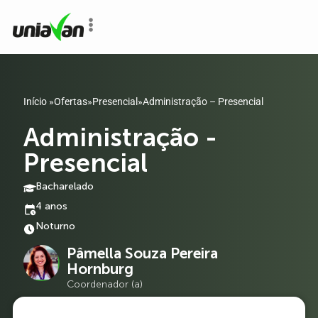
o
conteúdo
Início
»
Ofertas
»
Presencial
»
Administração – Presencial
Administração -
Presencial
Bacharelado
4 anos
Noturno
Pâmella Souza Pereira
Hornburg
Coordenador (a)