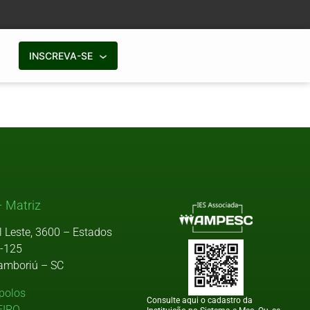
INSCREVA-SE
 Matriz
l Leste, 3600 – Estados
9-125
amboriú – SC
polos
Consulte aqui o cadastro da
EIRO