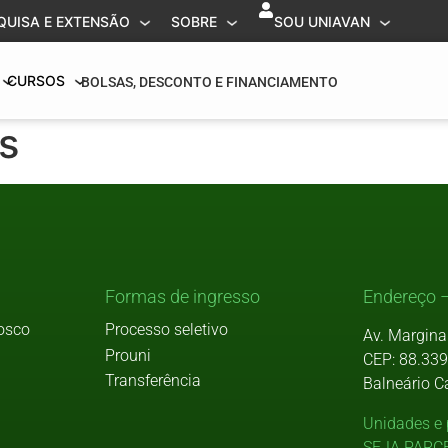
QUISA E EXTENSÃO
SOBRE
SOU UNIAVAN
CURSOS
BOLSAS, DESCONTO E FINANCIAMENTO
s
Formas de ingresso
Endereço –
osco
Processo seletivo
Av. Margina
Prouni
CEP: 88.33
Transferência
Balneário C
Unidades e 
SEJA PARC