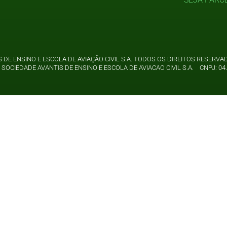
 DE ENSINO E ESCOLA DE AVIAÇÃO CIVIL S.A. TODOS OS DIREITOS RESER
SOCIEDADE AVANTIS DE ENSINO E ESCOLA DE AVIACAO CIVIL S.A. CNPJ: 04.