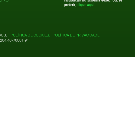
Instituição no Sistema e-Mec. Ou, se
preferir,
clique aqui.
VADOS.
POLÍTICA DE COOKIES.
POLÍTICA DE PRIVACIDADE.
204.407/0001-91