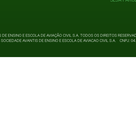
 DE ENSINO E ESCOLA DE AVIAÇÃO CIVIL S.A. TODOS OS DIREITOS RESER
SOCIEDADE AVANTIS DE ENSINO E ESCOLA DE AVIACAO CIVIL S.A. CNPJ: 04.