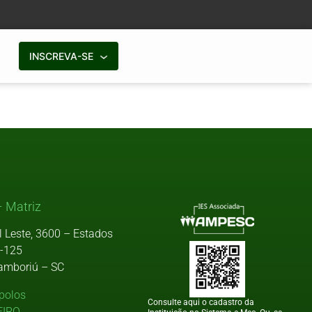
INSCREVA-SE
 Matriz
l Leste, 3600 – Estados
9-125
amboriú – SC
polos
Consulte aqui o cadastro da
EIRO