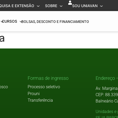
QUISA E EXTENSÃO
SOBRE
SOU UNIAVAN
CURSOS
BOLSAS, DESCONTO E FINANCIAMENTO
a
Formas de ingresso
Endereço –
osco
Processo seletivo
Av. Margina
Prouni
CEP: 88.33
Transferência
Balneário C
Unidades e 
SEJA PARC