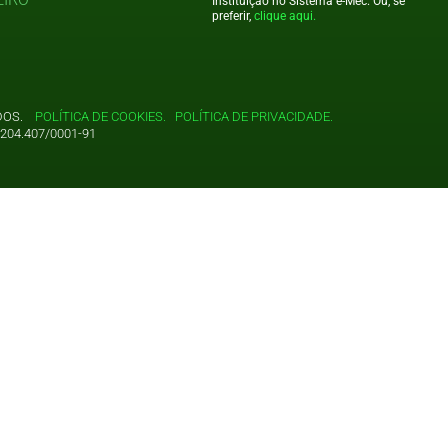
Instituição no Sistema e-Mec. Ou, se
preferir,
clique aqui.
VADOS.
POLÍTICA DE COOKIES.
POLÍTICA DE PRIVACIDADE.
204.407/0001-91