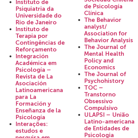
Instituto de
de Psicología
Psiquiatria da
Clínica
Universidade do
The Behavior
Rio de Janeiro
analyst/
Instituto de
Association for
Terapia por
Behavior Analysis
Contingências de
The Journal of
Reforçamento
Mental Health
Integración
Policy and
Académica em
Economics
Psicología –
The Journal of
Revista de La
Psychohistory
Asociación
TOC –
Latinoamericana
Transtorno
para La
Obsessivo
Formación y
Compulsivo
Enseñanza de la
ULAPSI – União
Psicología
Latino-americana
Interações:
de Entidades de
estudos e
Psicologia
pesquisa em