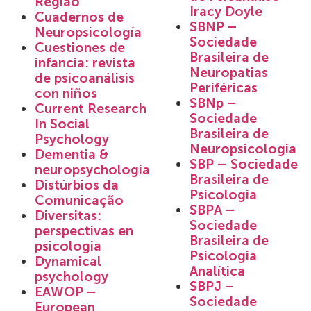
Região
Iracy Doyle
Cuadernos de
SBNP –
Neuropsicología
Sociedade
Cuestiones de
Brasileira de
infancia: revista
Neuropatias
de psicoanálisis
Periféricas
con niños
SBNp –
Current Research
Sociedade
In Social
Brasileira de
Psychology
Neuropsicologia
Dementia &
SBP – Sociedade
neuropsychologia
Brasileira de
Distúrbios da
Psicologia
Comunicação
SBPA –
Diversitas:
Sociedade
perspectivas en
Brasileira de
psicologia
Psicologia
Dynamical
Analítica
psychology
SBPJ –
EAWOP –
Sociedade
European