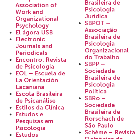
Brasileira de
Association of
Psicologia
Work and
Jurídica
Organizational
SBPOT –
Psychology
Associação
El ágora USB
Brasileira de
Electronic
Psicologia
Journals and
Organizacional
Periodicals
do Trabalho
Encontro: Revista
SBPP –
de Psicologia
Sociedade
EOL – Escuela de
Brasileira de
La Orientación
Psicologia
Lacaniana
Política
Escola Brasileira
SBRo –
de Psicanálise
Sociedade
Estilos da Clínica
Brasileira de
Estudos e
Rorschach de
Pesquisas em
São Paulo
Psicologia
Schème – Revista
Estudos