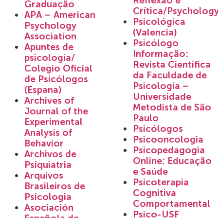
Reflexão e
Graduação
Crítica/Psycholog
APA – American
Psicológica
Psychology
(Valencia)
Association
Psicólogo
Apuntes de
Informação:
psicología/
Revista Científica
Colegio Oficial
da Faculdade de
de Psicólogos
Psicologia –
(Espana)
Universidade
Archives of
Metodista de São
Journal of the
Paulo
Experimental
Psicólogos
Analysis of
Psicooncologia
Behavior
Psicopedagogia
Archivos de
Online: Educação
Psiquiatria
e Saúde
Arquivos
Psicoterapia
Brasileiros de
Cognitiva
Psicologia
Comportamental
Asociación
Psico-USF