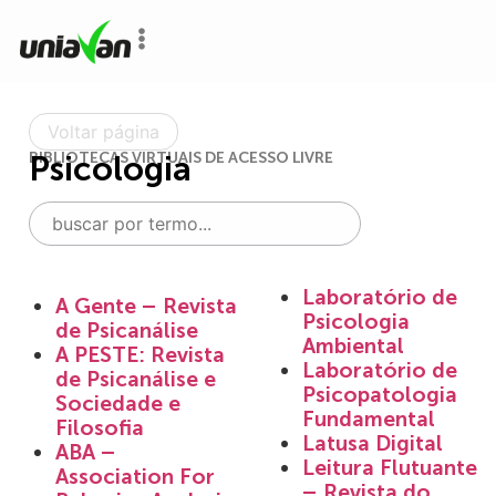
o
conteúdo
Voltar página
BIBLIOTECAS VIRTUAIS DE ACESSO LIVRE
Psicologia
Laboratório de
A Gente – Revista
Psicologia
de Psicanálise
Ambiental
A PESTE: Revista
Laboratório de
de Psicanálise e
Psicopatologia
Sociedade e
Fundamental
Filosofia
Latusa Digital
ABA –
Leitura Flutuante
Association For
– Revista do