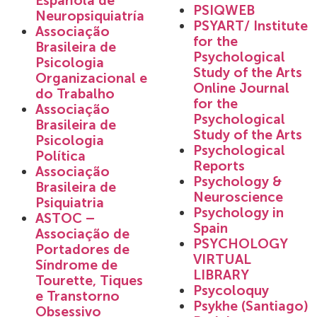
Española de
PSIQWEB
Neuropsiquiatría
PSYART/ Institute
Associação
for the
Brasileira de
Psychological
Psicologia
Study of the Arts
Organizacional e
Online Journal
do Trabalho
for the
Associação
Psychological
Brasileira de
Study of the Arts
Psicologia
Psychological
Política
Reports
Associação
Psychology &
Brasileira de
Neuroscience
Psiquiatria
Psychology in
ASTOC –
Spain
Associação de
PSYCHOLOGY
Portadores de
VIRTUAL
Síndrome de
LIBRARY
Tourette, Tiques
Psycoloquy
e Transtorno
Psykhe (Santiago)
Obsessivo