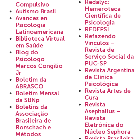
Redalyc:
Compulsivo
Hemeroteca
Autismo Brasil
Científica de
Avances en
Psicologia
Psicología
REDEPSI
Latinoamericana
Refazendo
Biblioteca Virtual
Vínculos –
em Saúde
Revista de
Blog do
Serviço Social da
Psicólogo
PUC-SP
Marcos Congílio
Revista Argentina
Jr
de Clínica
Boletim da
Psicológica
ABRASCO
Revista Artes de
Boletim Mensal
Cura
da SBNp
Revista
Boletins da
Asephallus –
Associação
Revista
Brasileira de
Eletrônica do
Rorschach e
Núcleo Sephora
Métodos
Revista Brasileira