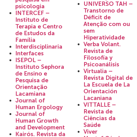
UNIVERSO TAH –
psicologia
Transtorno de
INTERCEF –
Déficit de
Instituto de
Atenção com ou
Terapia e Centro
sem
de Estudos da
Hiperatividade
Família
Verba Volant.
Interdisciplinaria
Revista de
Interfaces
Filosofía y
ISEPOL –
Psicoanálisis
Instituto Sephora
Virtualia –
de Ensino e
Revista Digital de
Pesquisa de
La Escuela de La
Orientação
Orientación
Lacamiana
Lacaniana
Journal of
VITTALLE –
Human Ergology
Revista de
Journal of
Ciências da
Human Growth
Saúde
and Development
Viver
Kairós. Revista da