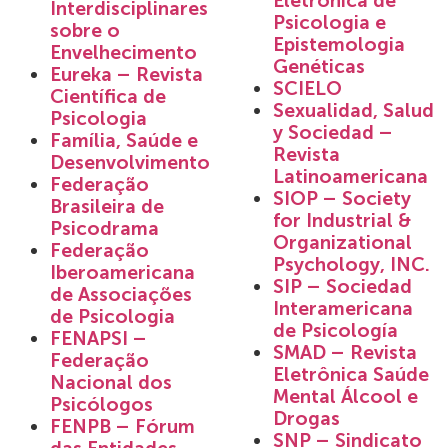
Eletrônica de
Interdisciplinares
Psicologia e
sobre o
Epistemologia
Envelhecimento
Genéticas
Eureka – Revista
SCIELO
Científica de
Sexualidad, Salud
Psicologia
y Sociedad –
Família, Saúde e
Revista
Desenvolvimento
Latinoamericana
Federação
SIOP – Society
Brasileira de
for Industrial &
Psicodrama
Organizational
Federação
Psychology, INC.
Iberoamericana
SIP – Sociedad
de Associações
Interamericana
de Psicologia
de Psicología
FENAPSI –
SMAD – Revista
Federação
Eletrônica Saúde
Nacional dos
Mental Álcool e
Psicólogos
Drogas
FENPB – Fórum
SNP – Sindicato