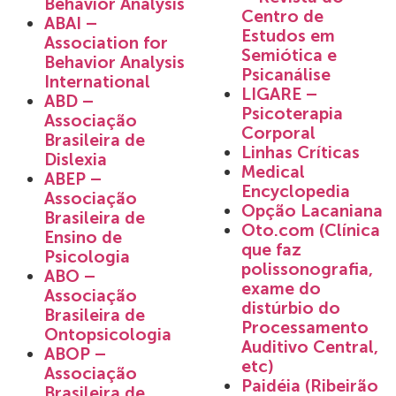
Behavior Analysis
Centro de
ABAI –
Estudos em
Association for
Semiótica e
Behavior Analysis
Psicanálise
International
LIGARE –
ABD –
Psicoterapia
Associação
Corporal
Brasileira de
Linhas Críticas
Dislexia
Medical
ABEP –
Encyclopedia
Associação
Opção Lacaniana
Brasileira de
Oto.com (Clínica
Ensino de
que faz
Psicologia
polissonografia,
ABO –
exame do
Associação
distúrbio do
Brasileira de
Processamento
Ontopsicologia
Auditivo Central,
ABOP –
etc)
Associação
Paidéia (Ribeirão
Brasileira de