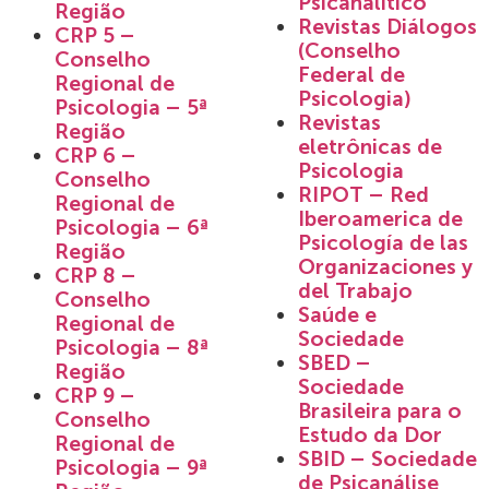
Psicanalítico
Região
Revistas Diálogos
CRP 5 –
(Conselho
Conselho
Federal de
Regional de
Psicologia)
Psicologia – 5ª
Revistas
Região
eletrônicas de
CRP 6 –
Psicologia
Conselho
RIPOT – Red
Regional de
Iberoamerica de
Psicologia – 6ª
Psicología de las
Região
Organizaciones y
CRP 8 –
del Trabajo
Conselho
Saúde e
Regional de
Sociedade
Psicologia – 8ª
SBED –
Região
Sociedade
CRP 9 –
Brasileira para o
Conselho
Estudo da Dor
Regional de
SBID – Sociedade
Psicologia – 9ª
de Psicanálise