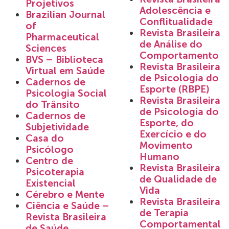
Projetivos
Adolescência e
Brazilian Journal
Conflitualidade
of
Revista Brasileira
Pharmaceutical
de Análise do
Sciences
Comportamento
BVS – Biblioteca
Revista Brasileira
Virtual em Saúde
de Psicologia do
Cadernos de
Esporte (RBPE)
Psicologia Social
Revista Brasileira
do Trânsito
de Psicologia do
Cadernos de
Esporte, do
Subjetividade
Exercício e do
Casa do
Movimento
Psicólogo
Humano
Centro de
Revista Brasileira
Psicoterapia
de Qualidade de
Existencial
Vida
Cérebro e Mente
Revista Brasileira
Ciência e Saúde –
de Terapia
Revista Brasileira
Comportamental
de Saúde